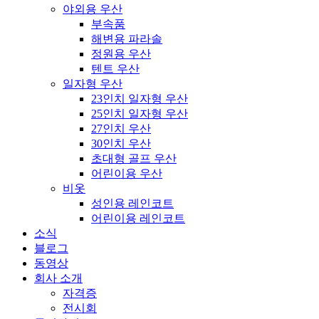
야외용 우산
부속품
해변용 파라솔
정원용 우산
텐트 우산
일자형 우산
23인치 일자형 우산
25인치 일자형 우산
27인치 우산
30인치 우산
초대형 골프 우산
어린이용 우산
비옷
성인용 레인코트
어린이용 레인코트
소식
블로그
동영상
회사 소개
자격증
전시회