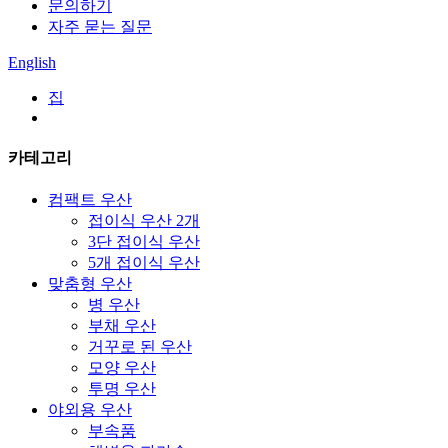
문의하기
자주 묻는 질문
English
집
카테고리
컴팩트 우산
접이식 우산 2개
3단 접이식 우산
5개 접이식 우산
맞춤형 우산
병 우산
부채 우산
거꾸로 된 우산
모양 우산
투명 우산
야외용 우산
부속품