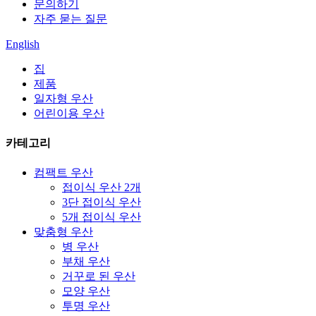
문의하기
자주 묻는 질문
English
집
제품
일자형 우산
어린이용 우산
카테고리
컴팩트 우산
접이식 우산 2개
3단 접이식 우산
5개 접이식 우산
맞춤형 우산
병 우산
부채 우산
거꾸로 된 우산
모양 우산
투명 우산