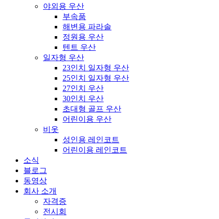
야외용 우산
부속품
해변용 파라솔
정원용 우산
텐트 우산
일자형 우산
23인치 일자형 우산
25인치 일자형 우산
27인치 우산
30인치 우산
초대형 골프 우산
어린이용 우산
비옷
성인용 레인코트
어린이용 레인코트
소식
블로그
동영상
회사 소개
자격증
전시회